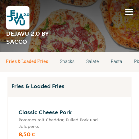
DEJAVU 2.0 BY
SACCO
Fries & Loaded Fries
Snacks
Salate
Pasta
Pi
Fries & Loaded Fries
Classic Cheese Pork
Pommes mit Cheddar, Pulled Pork und
Jalapeño.
8,50 €