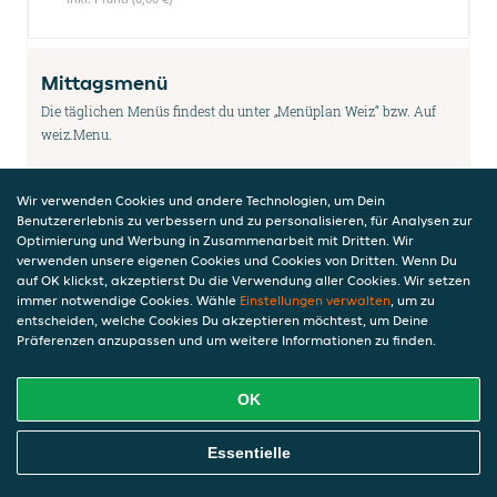
Mittagsmenü
Die täglichen Menüs findest du unter „Menüplan Weiz“ bzw. Auf
weiz.Menu.
Wir verwenden Cookies und andere Technologien, um Dein
Menu 1
Benutzererlebnis zu verbessern und zu personalisieren, für Analysen zur
Optimierung und Werbung in Zusammenarbeit mit Dritten. Wir
13,90 €
verwenden unsere eigenen Cookies und Cookies von Dritten. Wenn Du
inkl. Pfand (0,00 €)
auf OK klickst, akzeptierst Du die Verwendung aller Cookies. Wir setzen
immer notwendige Cookies. Wähle
Einstellungen verwalten
, um zu
entscheiden, welche Cookies Du akzeptieren möchtest, um Deine
Präferenzen anzupassen und um weitere Informationen zu finden.
Menu 2
11,90 €
OK
inkl. Pfand (0,00 €)
Online Essen Bestellen
Essentielle
MAERA Eis